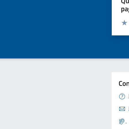
Qu
pa
Valut
Valu
Con