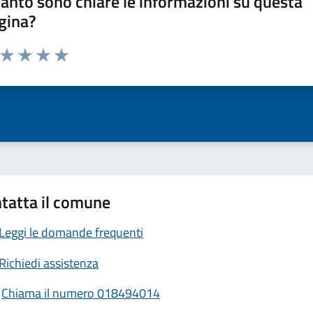
anto sono chiare le informazioni su questa
gina?
a da 1 a 5 stelle la pagina
ta 1 stelle su 5
Valuta 2 stelle su 5
Valuta 3 stelle su 5
Valuta 4 stelle su 5
Valuta 5 stelle su 5
tatta il comune
Leggi le domande frequenti
Richiedi assistenza
Chiama il numero 018494014