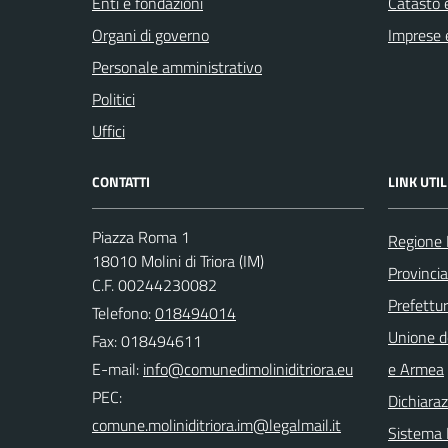
Enti e fondazioni
Catasto e
Organi di governo
Imprese 
Personale amministrativo
Politici
Uffici
CONTATTI
LINK UTIL
Piazza Roma 1
Regione 
18010 Molini di Triora (IM)
Provincia
C.F. 00244230082
Prefettur
Telefono:
018494014
Unione d
Fax: 018494611
E-mail:
e Armea
PEC:
Dichiaraz
Sistema I