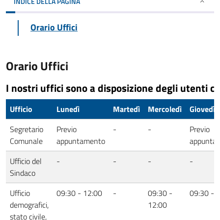
INDICE DELLA PAGINA
Orario Uffici
Orario Uffici
I nostri uffici sono a disposizione degli utenti co
Ufficio
Lunedì
Martedì
Mercoledì
Giovedì
Segretario
Previo
-
-
Previo
Comunale
appuntamento
appunta
Ufficio del
-
-
-
-
Sindaco
Ufficio
09:30 - 12:00
-
09:30 -
09:30 - 
demografici,
12:00
stato civile,