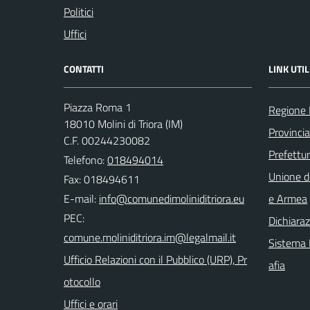
Politici
Uffici
CONTATTI
LINK UTIL
Piazza Roma 1
Regione 
18010 Molini di Triora (IM)
Provincia
C.F. 00244230082
Prefettur
Telefono:
018494014
Unione d
Fax: 018494611
E-mail:
e Armea
PEC:
Dichiaraz
Sistema I
Ufficio Relazioni con il Pubblico (URP), Pr
afia
otocollo
Uffici e orari