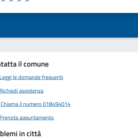
ta 1 stelle su 5
Valuta 2 stelle su 5
Valuta 3 stelle su 5
Valuta 4 stelle su 5
Valuta 5 stelle su 5
tatta il comune
Leggi le domande frequenti
Richiedi assistenza
Chiama il numero 018494014
Prenota appuntamento
blemi in città