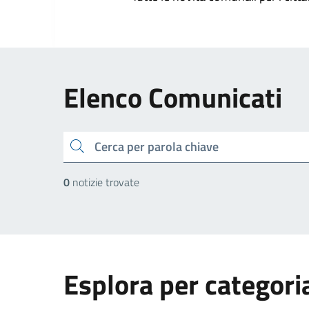
Elenco Comunicati
cerca
0
notizie trovate
Esplora per categori