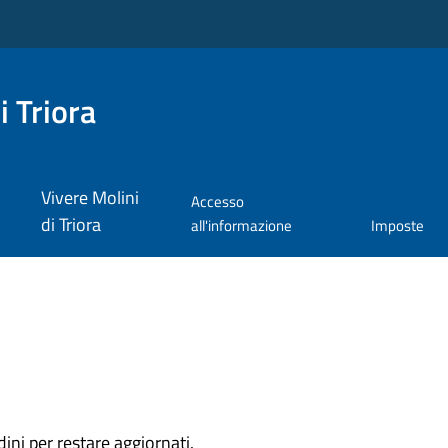
i Triora
Vivere Molini
Accesso
di Triora
all'informazione
Imposte
dini per restare aggiornati.