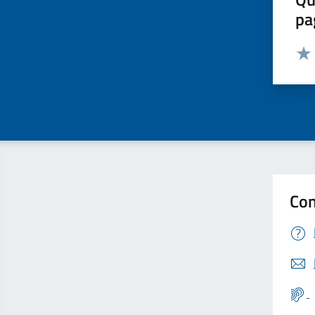
pa
Valut
Valu
Con