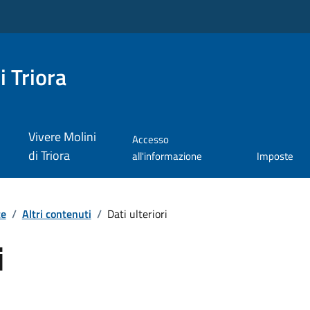
i Triora
Vivere Molini
Accesso
di Triora
all'informazione
Imposte
te
/
Altri contenuti
/
Dati ulteriori
i