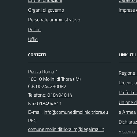
Organi di governo
Imprese 
Personale amministrativo
Politici
Uffici
CONTATTI
LINK UTIL
Piazza Roma 1
Regione 
18010 Molini di Triora (IM)
Provincia
C.F. 00244230082
Prefettur
Telefono:
018494014
Unione d
Fax: 018494611
E-mail:
e Armea
PEC:
Dichiaraz
Sistema I