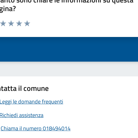
gina?
a da 1 a 5 stelle la pagina
ta 1 stelle su 5
Valuta 2 stelle su 5
Valuta 3 stelle su 5
Valuta 4 stelle su 5
Valuta 5 stelle su 5
tatta il comune
Leggi le domande frequenti
Richiedi assistenza
Chiama il numero 018494014