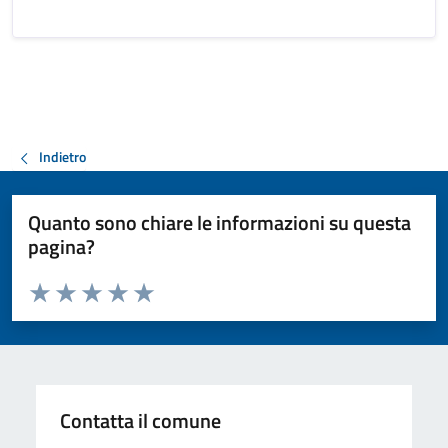
Indietro
Quanto sono chiare le informazioni su questa
pagina?
Valuta da 1 a 5 stelle la pagina
Valuta 1 stelle su 5
Valuta 2 stelle su 5
Valuta 3 stelle su 5
Valuta 4 stelle su 5
Valuta 5 stelle su 5
Contatta il comune