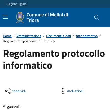
Regione Liguria
Comune di Molini di
Triora
Home
/
Amministrazione
/
Documenti e dati
/
Atto normativo
/
Regolamento protocollo informatico
Regolamento protocollo
informatico
Condividi
Vedi azioni
Argomenti