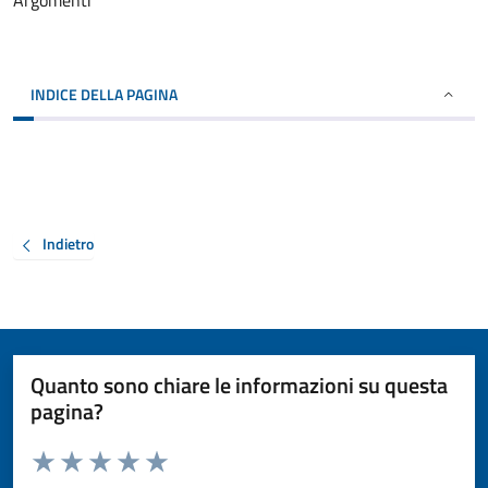
Argomenti
INDICE DELLA PAGINA
Indietro
Quanto sono chiare le informazioni su questa
pagina?
Valuta da 1 a 5 stelle la pagina
Valuta 1 stelle su 5
Valuta 2 stelle su 5
Valuta 3 stelle su 5
Valuta 4 stelle su 5
Valuta 5 stelle su 5